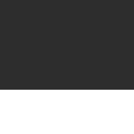
S
k
i
p
t
o
c
o
n
t
e
n
t