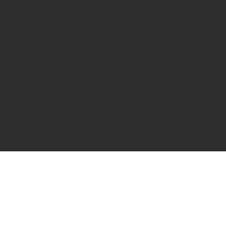
BRAS
TRAYECTORIA
CONTACTO