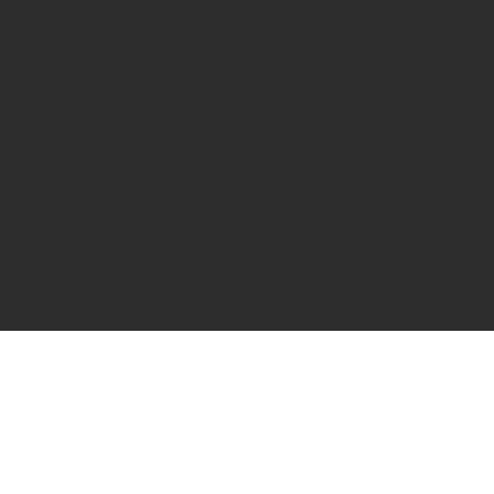
S
k
i
p
t
o
c
o
n
t
e
n
t