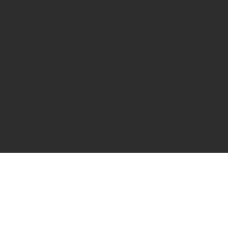
S
k
i
p
t
o
c
o
n
t
e
n
t