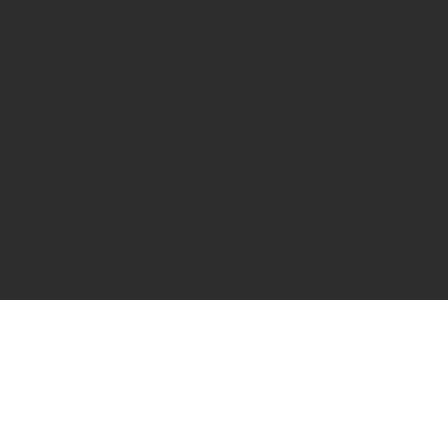
RAS
TRAYECTORIA
CONTACTO