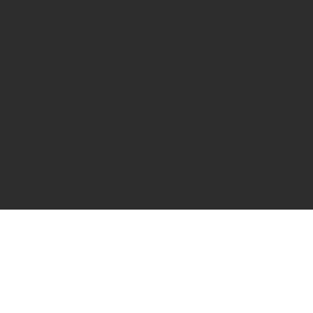
S
k
i
p
t
o
c
o
n
t
e
n
t