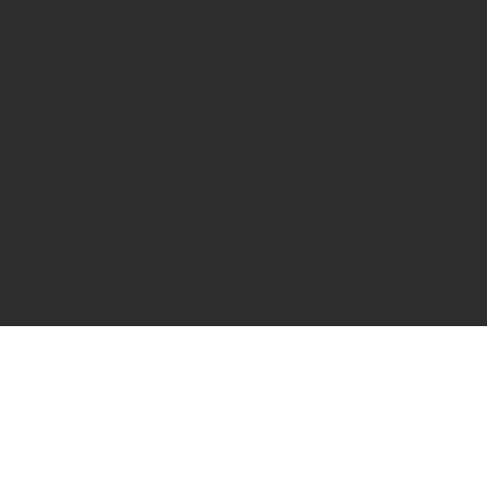
S
k
i
p
t
o
c
o
n
t
e
n
t