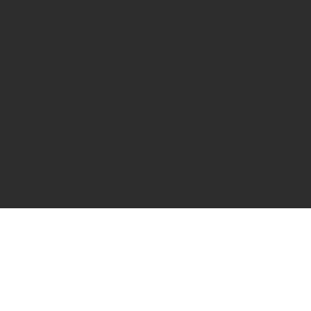
RAS
TRAYECTORIA
CONTACTO