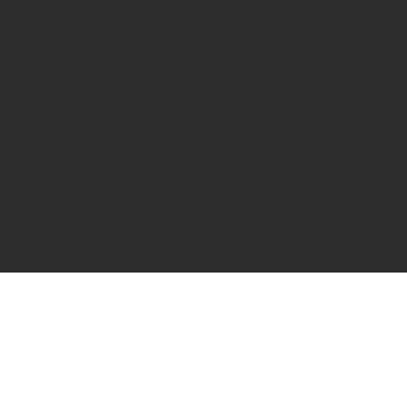
INICIO
OB