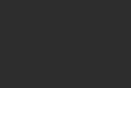
INICIO
OB