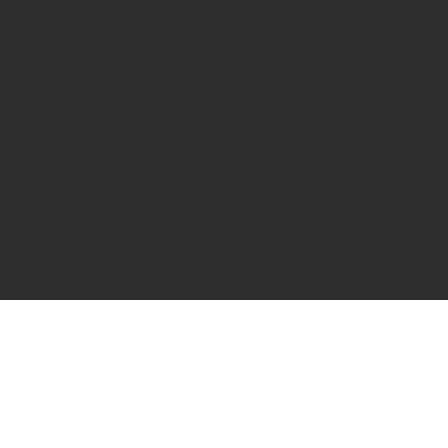
S
k
i
p
t
o
c
o
n
t
e
n
t