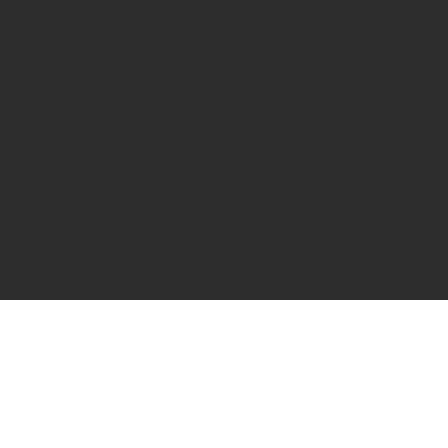
S
k
i
p
t
o
c
o
n
t
e
n
t