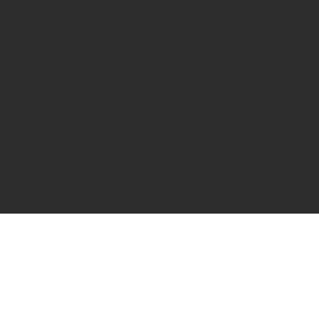
S
k
i
p
t
o
c
o
n
t
e
n
t