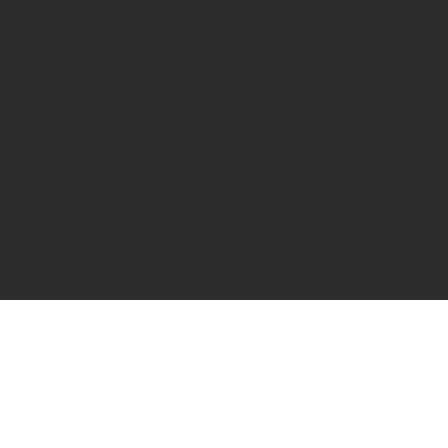
BRAS
TRAYECTORIA
CONTACTO