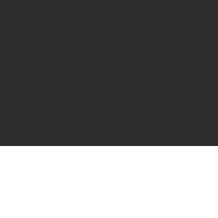
INICIO
O