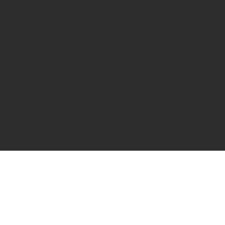
S
k
i
p
t
o
c
o
n
t
e
n
t