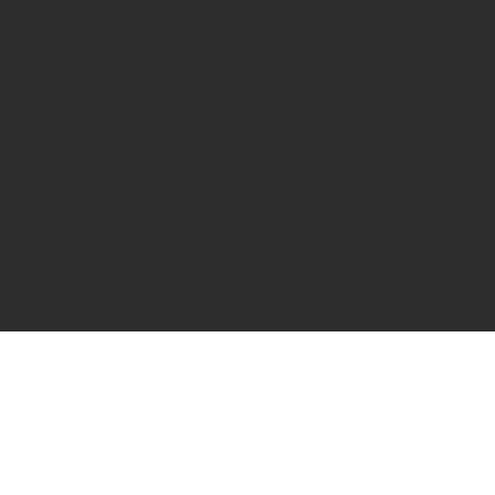
S
k
i
p
t
o
c
o
n
t
e
n
t