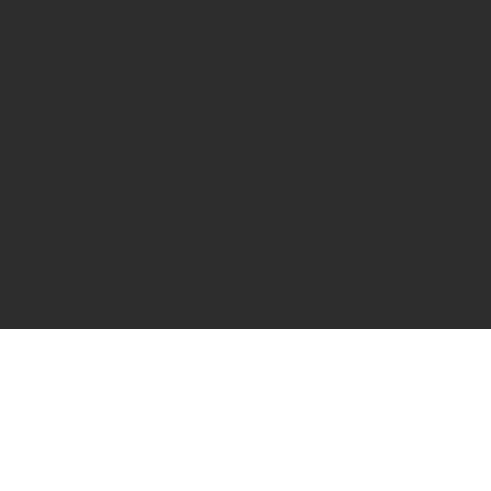
S
k
i
p
t
o
c
o
n
t
e
n
t