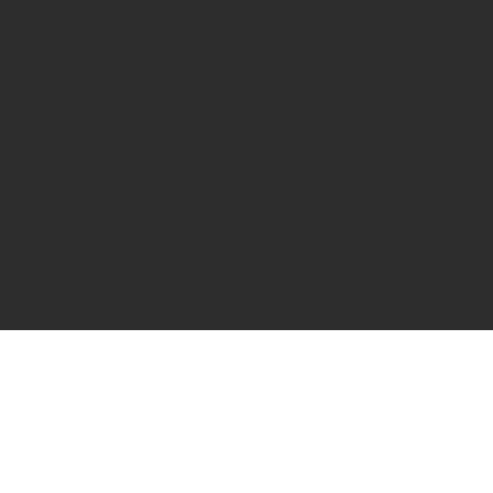
S
k
i
p
t
o
c
o
n
t
e
n
t