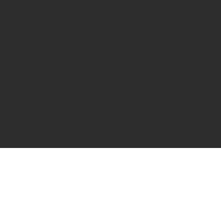
S
k
i
p
t
o
c
o
n
t
e
n
t