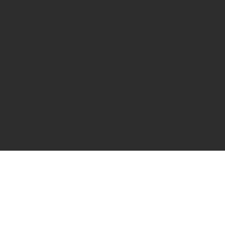
S
k
i
p
t
o
c
o
n
t
e
n
t