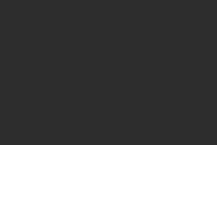
S
k
i
p
t
o
c
o
n
t
e
n
t