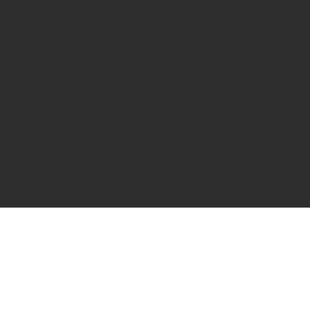
S
k
i
p
t
o
c
o
n
t
e
n
t