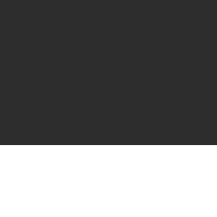
INICIO
O