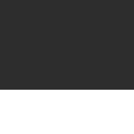
BRAS
TRAYECTORIA
CONTACTO