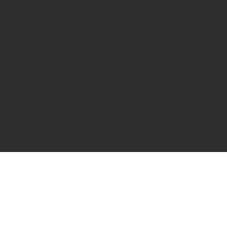
S
k
i
p
t
o
c
o
n
t
e
n
t